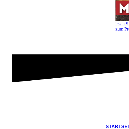
lesen S
zum Pr
STARTSEI