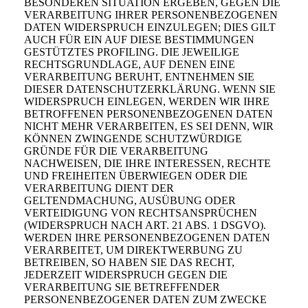
BESONDEREN SITUATION ERGEBEN, GEGEN DIE
VERARBEITUNG IHRER PERSONENBEZOGENEN
DATEN WIDERSPRUCH EINZULEGEN; DIES GILT
AUCH FÜR EIN AUF DIESE BESTIMMUNGEN
GESTÜTZTES PROFILING. DIE JEWEILIGE
RECHTSGRUNDLAGE, AUF DENEN EINE
VERARBEITUNG BERUHT, ENTNEHMEN SIE
DIESER DATENSCHUTZERKLÄRUNG. WENN SIE
WIDERSPRUCH EINLEGEN, WERDEN WIR IHRE
BETROFFENEN PERSONENBEZOGENEN DATEN
NICHT MEHR VERARBEITEN, ES SEI DENN, WIR
KÖNNEN ZWINGENDE SCHUTZWÜRDIGE
GRÜNDE FÜR DIE VERARBEITUNG
NACHWEISEN, DIE IHRE INTERESSEN, RECHTE
UND FREIHEITEN ÜBERWIEGEN ODER DIE
VERARBEITUNG DIENT DER
GELTENDMACHUNG, AUSÜBUNG ODER
VERTEIDIGUNG VON RECHTSANSPRÜCHEN
(WIDERSPRUCH NACH ART. 21 ABS. 1 DSGVO).
WERDEN IHRE PERSONENBEZOGENEN DATEN
VERARBEITET, UM DIREKTWERBUNG ZU
BETREIBEN, SO HABEN SIE DAS RECHT,
JEDERZEIT WIDERSPRUCH GEGEN DIE
VERARBEITUNG SIE BETREFFENDER
PERSONENBEZOGENER DATEN ZUM ZWECKE